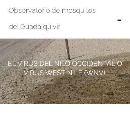
Saltar
Observatorio de mosquitos
al
contenido
del Guadalquivir
EL VIRUS DEL NILO OCCIDENTAL O
VIRUS WEST NILE (WNV).